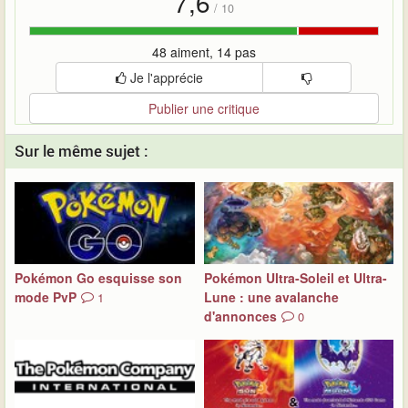
7,6
/
10
48 aiment, 14 pas
Je l'apprécie
Publier une critique
Sur le même sujet :
Pokémon Go esquisse son
Pokémon Ultra-Soleil et Ultra-
mode PvP
Lune : une avalanche
1
d'annonces
0